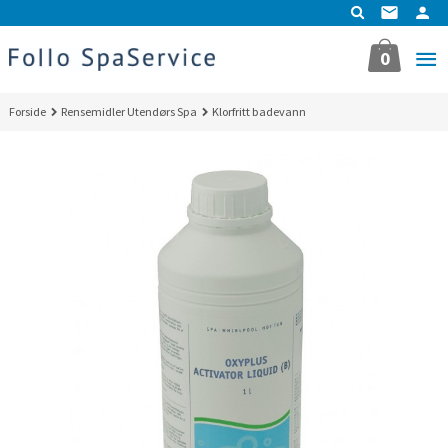
Gå
til
innholdet
0
Forside
Rensemidler Utendørs Spa
Klorfritt badevann