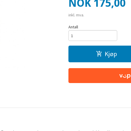
Pris
NOK
175,00
inkl. mva.
Antall
Kjøp