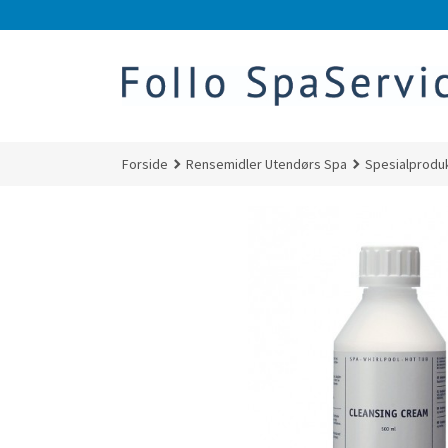
Gå
til
innholdet
Forside
Rensemidler Utendørs Spa
Spesialprodu