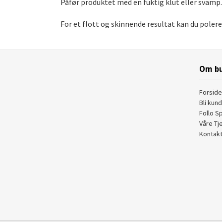
Påfør produktet med en fuktig klut eller svamp.
For et flott og skinnende resultat kan du pole
Om bu
Forside
Bli kun
Follo S
Våre Tj
Kontakt