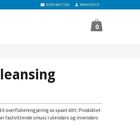
KONTAKT OSS
MIN KONTO
0
leansing
il overflaterengjøring av spaet ditt. Produktet
ner fastsittende smuss i utendørs og innendørs