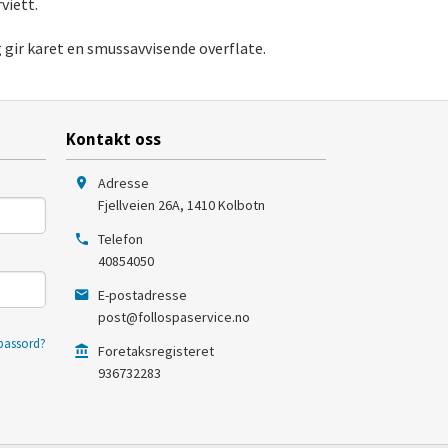
viett.
 gir karet en smussavvisende overflate.
Kontakt oss
Adresse
Fjellveien 26A
,
1410
Kolbotn
Telefon
40854050
E-postadresse
post@follospaservice.no
passord?
Foretaksregisteret
936732283