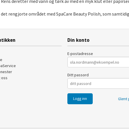
 Rens deretter med vann og tørk av med en myk klut eller papirser
re det rengjorte området med SpaCare Beauty Polish, som samtidig
tikken
Din konto
E-postadresse
de
paService
enester
Ditt passord
 oss
Glemt 