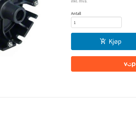
inkl. mva.
Antall
Kjøp