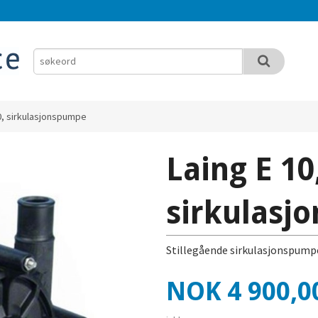
0, sirkulasjonspumpe
Laing E 10
sirkulasj
Stillegående sirkulasjonspump
Pris
NOK
4 900,0