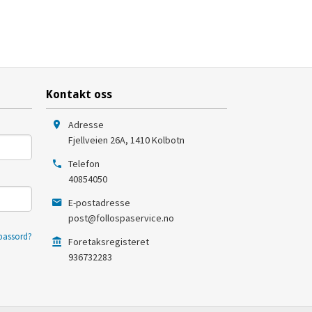
Kontakt oss
Adresse
Fjellveien 26A
,
1410
Kolbotn
Telefon
40854050
E-postadresse
post@follospaservice.no
passord?
Foretaksregisteret
936732283