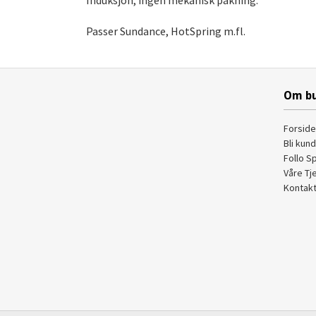
Induksjon, ingen mekanisk pakning.
Passer Sundance, HotSpring m.fl.
Om bu
Forside
Bli kun
Follo S
Våre Tj
Kontakt