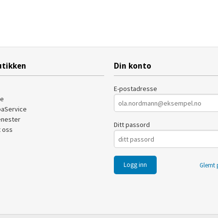
tikken
Din konto
E-postadresse
de
paService
enester
Ditt passord
 oss
Glemt 