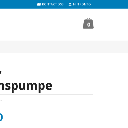
KONTAKT OSS
MIN KONTO
0
,
onspumpe
e.
0