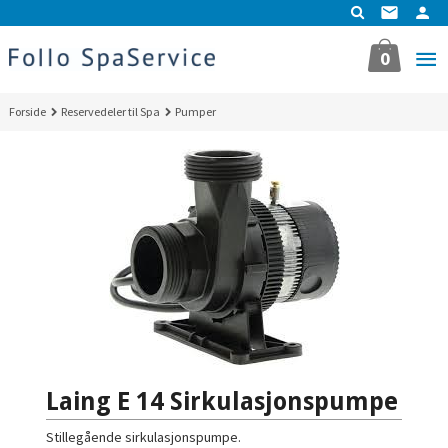
Gå
til
innholdet
0
Forside
Reservedeler til Spa
Pumper
Laing E 14 Sirkulasjonspumpe
Stillegående sirkulasjonspumpe.