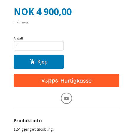
Pris
NOK
4 900,00
inkl. mva.
Antall
Kjøp
Produktinfo
1,5" gjenget tilkobling.