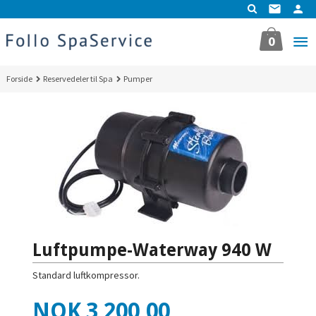
Gå
til
innholdet
0
Forside
Reservedeler til Spa
Pumper
Luftpumpe-Waterway 940 W
Standard luftkompressor.
Pris
NOK
3 200,00